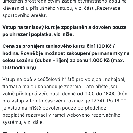
umožněn prostřednictvím zadání čtyřmístného kódu na
klávesnici u příslušného vstupu, viz. část „Rezervace
sportovního areálu“.
Vstup na tenisový kurt je zpoplatněn a dovolen pouze
po uhrazení poplatku, viz. níže.
Cena za pronájem tenisového kurtu činí 100 Kč /
hodina. Rovněž je možnost zakoupení permanentky na
celou sezónu (duben - říjen) za cenu 1.000 Kč (max.
150 hodin hry).
Vstup na obě víceúčelová hřiště pro volejbal, nohejbal,
florbal a malou kopanou je zdarma. Tato hřiště jsou
volně přístupná veřejnosti denně od 9:00 do 16:00 (kód
pro vstup v tomto časovém rozmezí je 1234). Po 16:00
je vstup na hřiště povolen pouze po předchozí
bezplatné rezervaci v rámci webového rezervačního
systému, viz. dále.