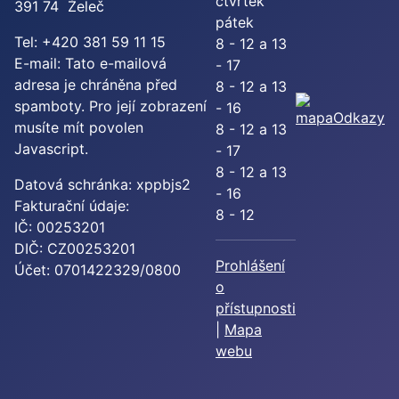
čtvrtek
391 74 Želeč
pátek
Tel: +420 381 59 11 15
8 - 12 a 13
E-mail:
Tato e-mailová
- 17
adresa je chráněna před
8 - 12 a 13
spamboty. Pro její zobrazení
- 16
Odkazy
musíte mít povolen
8 - 12 a 13
Javascript.
- 17
8 - 12 a 13
Datová schránka: xppbjs2
- 16
Fakturační údaje:
8 - 12
IČ: 00253201
DIČ: CZ00253201
Prohlášení
Účet: 0701422329/0800
o
přístupnosti
|
Mapa
webu