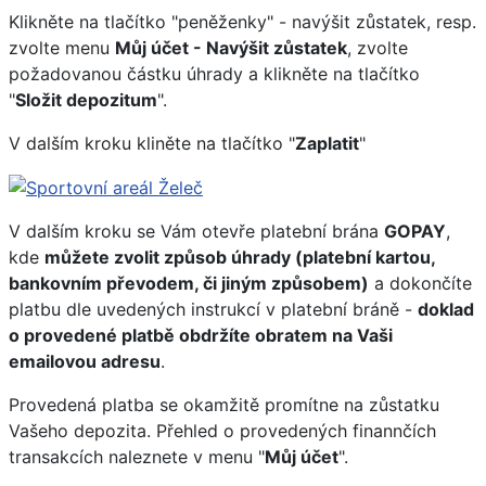
Klikněte na tlačítko "peněženky" - navýšit zůstatek, resp.
zvolte menu
Můj účet - Navýšit zůstatek
, zvolte
požadovanou částku úhrady a klikněte na tlačítko
"
Složit depozitum
".
V dalším kroku kliněte na tlačítko "
Zaplatit
"
V dalším kroku se Vám otevře platební brána
GOPAY
,
kde
můžete zvolit způsob úhrady (platební kartou,
bankovním převodem, či jiným způsobem)
a dokončíte
platbu dle uvedených instrukcí v platební bráně -
doklad
o provedené platbě obdržíte obratem na Vaši
emailovou adresu
.
Provedená platba se okamžitě promítne na zůstatku
Vašeho depozita. Přehled o provedených finannčích
transakcích naleznete v menu "
Můj účet
".