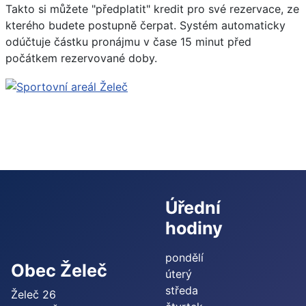
Takto si můžete "předplatit" kredit pro své rezervace, ze
kterého budete postupně čerpat. Systém automaticky
odúčtuje částku pronájmu v čase 15 minut před
počátkem rezervované doby.
Úřední
hodiny
pondělí
Obec Želeč
úterý
středa
Želeč 26