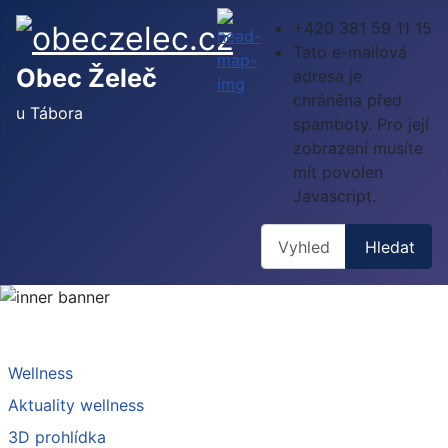
+420 381 59 11 15
Tato e-mailová
Obec Želeč
adresa je
chráněna před
u Tábora
spamboty. Pro její
zobrazení musíte
mít povolen
Javascript.
Hledat
Hledat
Wellness
Aktuality wellness
3D prohlídka