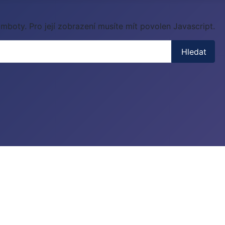
mboty. Pro její zobrazení musíte mít povolen Javascript.
Hledat