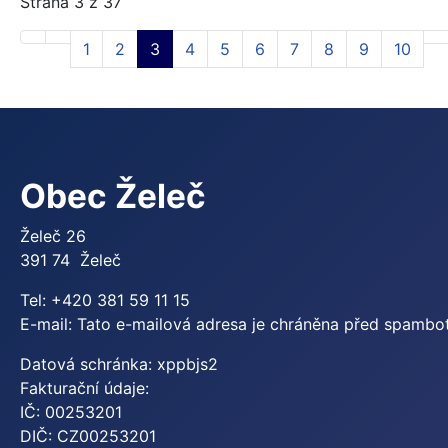
Strana 3 z 37
1
2
3
4
5
6
7
8
9
10
Obec Želeč
Želeč 26
391 74 Želeč
Tel: +420 381 59 11 15
E-mail:
Tato e-mailová adresa je chráněna před spamboty
Datová schránka: xppbjs2
Fakturační údaje:
IČ: 00253201
DIČ: CZ00253201