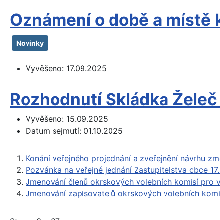
Oznámení o době a místě 
Novinky
Vyvěšeno:
17.09.2025
Rozhodnutí Skládka Želeč 
Vyvěšeno:
15.09.2025
Datum sejmutí:
01.10.2025
Konání veřejného projednání a zveřejnění návrhu z
Pozvánka na veřejné jednání Zastupitelstva obce 17
Jmenování členů okrskových volebních komisí pro
Jmenování zapisovatelů okrskových volebních kom