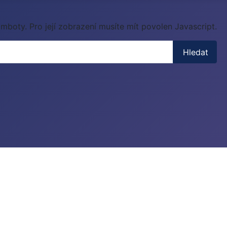
mboty. Pro její zobrazení musíte mít povolen Javascript.
Hledat