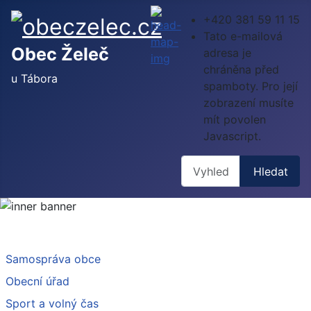
+420 381 59 11 15
Tato e-mailová
Obec Želeč
adresa je
chráněna před
u Tábora
spamboty. Pro její
zobrazení musíte
mít povolen
Javascript.
Hledat
Hledat
Samospráva obce
Obecní úřad
Sport a volný čas