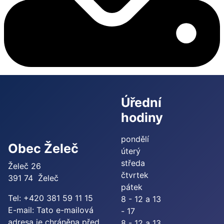
Úřední
hodiny
pondělí
Obec Želeč
úterý
středa
Želeč 26
čtvrtek
391 74 Želeč
pátek
Tel: +420 381 59 11 15
8 - 12 a 13
E-mail:
Tato e-mailová
- 17
adresa je chráněna před
8 - 12 a 13