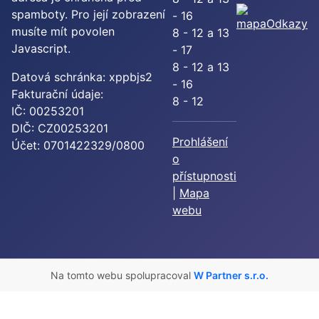
spamboty. Pro její zobrazení
- 16
Odkazy
musíte mít povolen
8 - 12 a 13
Javascript.
- 17
8 - 12 a 13
Datová schránka: xppbjs2
- 16
Fakturační údaje:
8 - 12
IČ: 00253201
DIČ: CZ00253201
Prohlášení
Účet: 0701422329/0800
o
přístupnosti
|
Mapa
webu
Na tomto webu spolupracoval
W Partner s.r.o.