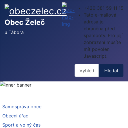
+420 381 59 11 15
Tato e-mailová
Obec Želeč
adresa je
chráněna před
u Tábora
spamboty. Pro její
zobrazení musíte
mít povolen
Javascript.
Hledat
Hledat
Samospráva obce
Obecní úřad
Sport a volný čas