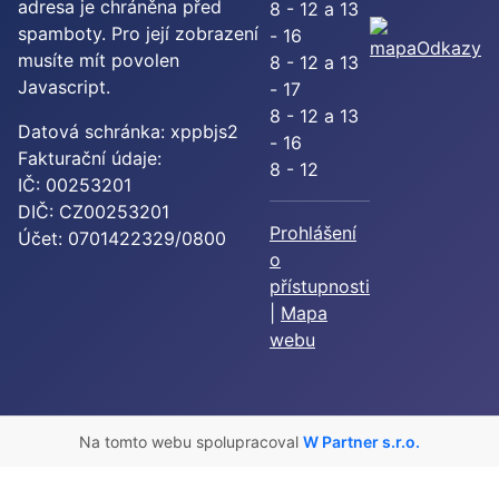
adresa je chráněna před
8 - 12 a 13
spamboty. Pro její zobrazení
- 16
Odkazy
musíte mít povolen
8 - 12 a 13
Javascript.
- 17
8 - 12 a 13
Datová schránka: xppbjs2
- 16
Fakturační údaje:
8 - 12
IČ: 00253201
DIČ: CZ00253201
Prohlášení
Účet: 0701422329/0800
o
přístupnosti
|
Mapa
webu
Na tomto webu spolupracoval
W Partner s.r.o.