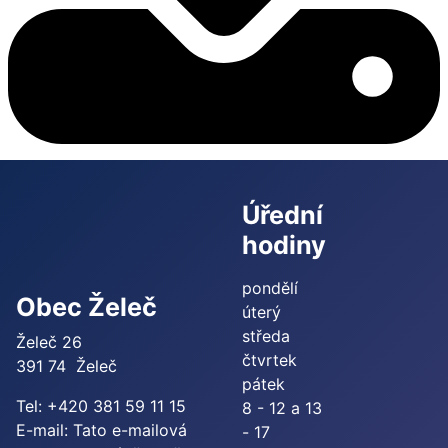
Úřední
hodiny
pondělí
Obec Želeč
úterý
středa
Želeč 26
čtvrtek
391 74 Želeč
pátek
Tel: +420 381 59 11 15
8 - 12 a 13
E-mail:
Tato e-mailová
- 17