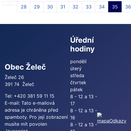
28
29
30
31
32
33
34
35
36
Úřední
hodiny
pondělí
Obec Želeč
úterý
středa
Želeč 26
čtvrtek
391 74 Želeč
pátek
Tel: +420 381 59 11 15
8 - 12 a 13 -
E-mail:
Tato e-mailová
17
adresa je chráněna před
8 - 12 a 13 -
spamboty. Pro její zobrazení
16
Odkazy
musíte mít povolen
8 - 12 a 13 -
Javascript.