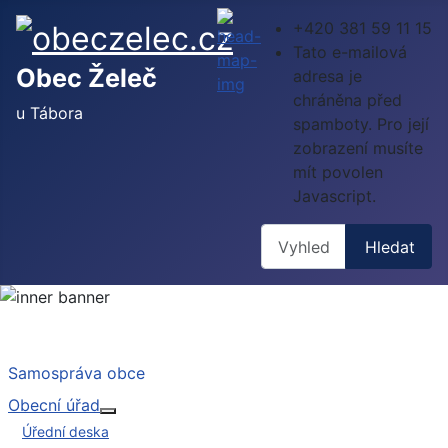
+420 381 59 11 15
Tato e-mailová
Obec Želeč
adresa je
chráněna před
u Tábora
spamboty. Pro její
zobrazení musíte
mít povolen
Javascript.
Hledat
Hledat
Samospráva obce
Obecní úřad
Více o: Obecní úřad
Úřední deska