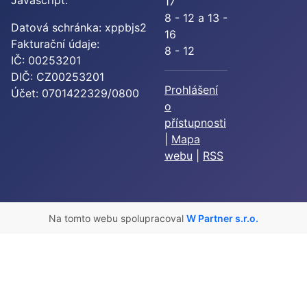
17
8 - 12 a 13 -
Datová schránka: xppbjs2
16
Fakturační údaje:
8 - 12
IČ: 00253201
DIČ: CZ00253201
Prohlášení
Účet: 0701422329/0800
o
přístupnosti
|
Mapa
webu
|
RSS
Na tomto webu spolupracoval
W Partner s.r.o.