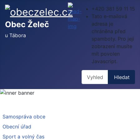
+420 381 59 11 15
Tato e-mailová
Obec Želeč
adresa je
chráněna před
u Tábora
spamboty. Pro její
zobrazení musíte
mít povolen
Javascript.
Hledat
Hledat
Samospráva obce
Obecní úřad
Sport a volný čas