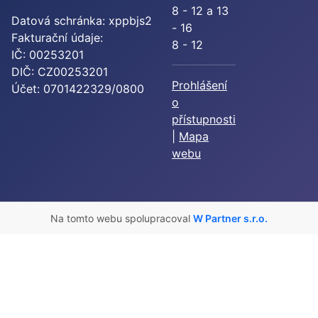
8 - 12 a 13
Datová schránka: xppbjs2
- 16
Fakturační údaje:
8 - 12
IČ: 00253201
DIČ: CZ00253201
Prohlášení
Účet: 0701422329/0800
o
přístupnosti
|
Mapa
webu
Na tomto webu spolupracoval
W Partner s.r.o.