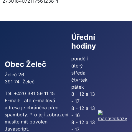
Úřední
hodiny
pondělí
Obec Želeč
úterý
středa
Želeč 26
čtvrtek
391 74 Želeč
pátek
Tel: +420 381 59 11 15
8 - 12 a 13
E-mail:
Tato e-mailová
- 17
adresa je chráněna před
8 - 12 a 13
spamboty. Pro její zobrazení
- 16
Odkazy
musíte mít povolen
8 - 12 a 13
Javascript.
- 17