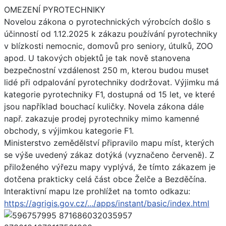
OMEZENÍ PYROTECHNIKY
Novelou zákona o pyrotechnických výrobcích došlo s
účinností od 1.12.2025 k zákazu používání pyrotechniky
v blízkosti nemocnic, domovů pro seniory,
útulků, ZOO
apod. U takových objektů je tak nově stanovena
bezpečnostní vzdálenost 250 m, kterou budou muset
lidé při odpalování pyrotechniky dodržovat. Výjimku má
kategorie pyrotechniky F1, dostupná od 15 let, ve které
jsou například bouchací kuličky. Novela zákona dále
např. zakazuje prodej pyrotechniky mimo kamenné
obchody, s výjimkou kategorie F1.
Ministerstvo zemědělství připravilo mapu míst, kterých
se výše uvedený zákaz dotýká (vyznačeno červeně). Z
přiloženého výřezu mapy vyplývá, že tímto zákazem je
dotčena prakticky celá část obce Želče a Bezděčína.
Interaktivní mapu lze prohlížet na tomto odkazu:
https://agrigis.gov.cz/.../apps/instant/basic/index.html